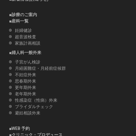
o
n
■診療のご案内
■産科一覧
妊婦健診
超音波検査
家族計画相談
■婦人科一般外来
子宮がん検診
月経困難症・月経前症候群
不妊症外来
思春期外来
更年期外来
老年期外来
性感染症（性病）外来
ブライダルチェック
避妊相談外来
■
WEB 予約
■クリニック・プロデュース