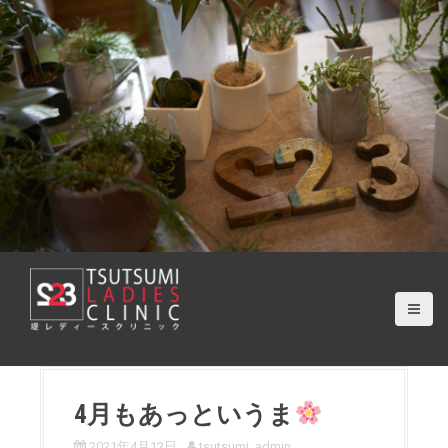
S
k
i
p
t
o
c
o
n
t
e
n
t
4月もあっというま
2021年4月12日
tsutsumi_admin