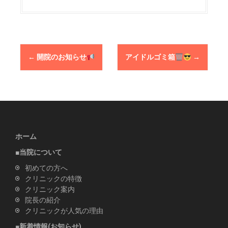
←
開院のお知らせ
アイドルゴミ箱
→
P
o
s
t
n
a
ホーム
v
■当院について
i
初めての方へ
g
クリニックの特徴
a
クリニック案内
院長の紹介
t
クリニックが人気の理由
i
■新着情報(お知らせ)